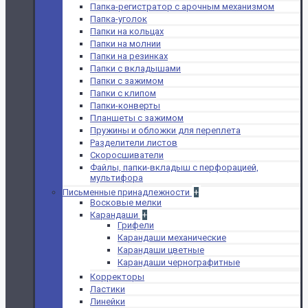
Папка-регистратор с арочным механизмом
Папка-уголок
Папки на кольцах
Папки на молнии
Папки на резинках
Папки с вкладышами
Папки с зажимом
Папки с клипом
Папки-конверты
Планшеты с зажимом
Пружины и обложки для переплета
Разделители листов
Скоросшиватели
Файлы, папки-вкладыш с перфорацией,
мультифора
Письменные принадлежности
+
Восковые мелки
Карандаши
+
Грифели
Карандаши механические
Карандаши цветные
Карандаши чернографитные
Корректоры
Ластики
Линейки