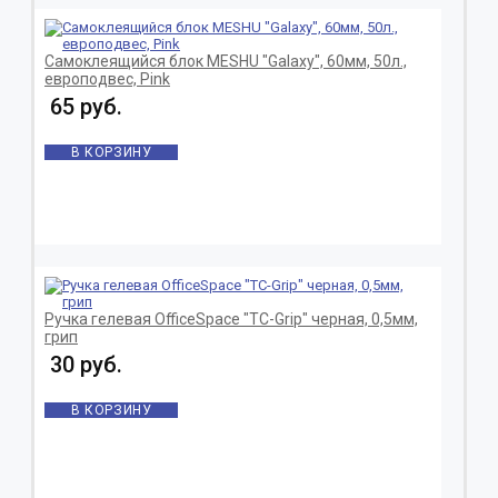
Самоклеящийся блок MESHU "Galaxy", 60мм, 50л.,
европодвес, Pink
65 руб.
В КОРЗИНУ
Ручка гелевая OfficeSpace "TC-Grip" черная, 0,5мм,
грип
30 руб.
В КОРЗИНУ