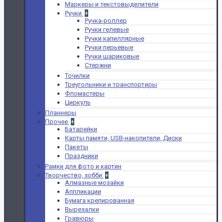
Маркеры и текстовыделители
Ручки
+
Ручка-роллер
Ручки гелевые
Ручки капиллярные
Ручки перьевые
Ручки шариковые
Стержни
Точилки
Треугольники и транспортиры
Фломастеры
Циркуль
Планнеры
Прочее
+
Батарейки
Карты памяти, USB-накопители, Диски
Пакеты
Праздники
Рамки для фото и картин
Творчество, хобби
+
Алмазные мозайки
Аппликации
Бумага крепированная
Вырезалки
Гравюры