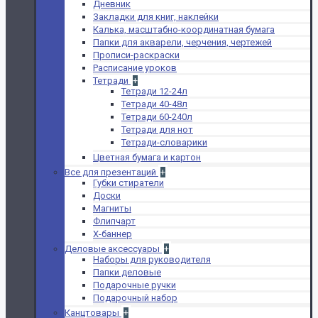
Дневник
Закладки для книг, наклейки
Калька, масштабно-координатная бумага
Папки для акварели, черчения, чертежей
Прописи-раскраски
Расписание уроков
Тетради
+
Тетради 12-24л
Тетради 40-48л
Тетради 60-240л
Тетради для нот
Тетради-словарики
Цветная бумага и картон
Все для презентаций
+
Губки стиратели
Доски
Магниты
Флипчарт
Х-баннер
Деловые аксессуары
+
Наборы для руководителя
Папки деловые
Подарочные ручки
Подарочный набор
Канцтовары
+