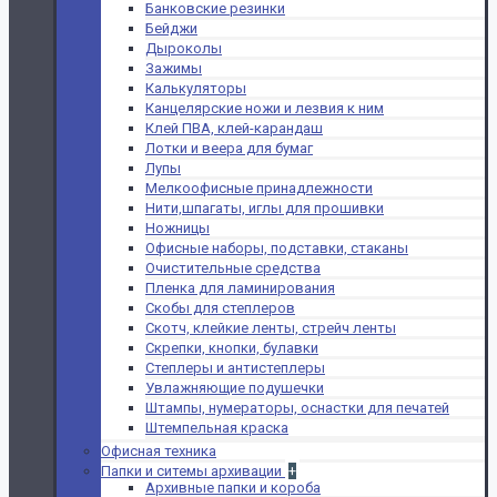
Банковские резинки
Бейджи
Дыроколы
Зажимы
Калькуляторы
Канцелярские ножи и лезвия к ним
Клей ПВА, клей-карандаш
Лотки и веера для бумаг
Лупы
Мелкоофисные принадлежности
Нити,шпагаты, иглы для прошивки
Ножницы
Офисные наборы, подставки, стаканы
Очистительные средства
Пленка для ламинирования
Скобы для степлеров
Скотч, клейкие ленты, стрейч ленты
Скрепки, кнопки, булавки
Степлеры и антистеплеры
Увлажняющие подушечки
Штампы, нумераторы, оснастки для печатей
Штемпельная краска
Офисная техника
Папки и ситемы архивации
+
Архивные папки и короба