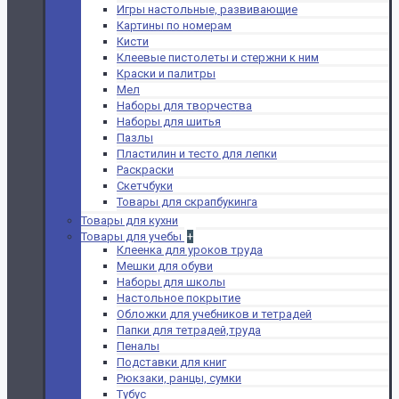
Игры настольные, развивающие
Картины по номерам
Кисти
Клеевые пистолеты и стержни к ним
Краски и палитры
Мел
Наборы для творчества
Наборы для шитья
Пазлы
Пластилин и тесто для лепки
Раскраски
Скетчбуки
Товары для скрапбукинга
Товары для кухни
Товары для учебы
+
Клеенка для уроков труда
Мешки для обуви
Наборы для школы
Настольное покрытие
Обложки для учебников и тетрадей
Папки для тетрадей,труда
Пеналы
Подставки для книг
Рюкзаки, ранцы, сумки
Тубус