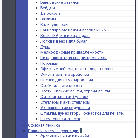
Банковские резинки
Бейджи
Дыроколы
Зажимы
Калькуляторы
Канцелярские ножи и лезвия к ним
Клей ПВА, клей-карандаш
Лотки и веера для бумаг
Лупы
Мелкоофисные принадлежности
Нити,шпагаты, иглы для прошивки
Ножницы
Офисные наборы, подставки, стаканы
Очистительные средства
Пленка для ламинирования
Скобы для степлеров
Скотч, клейкие ленты, стрейч ленты
Скрепки, кнопки, булавки
Степлеры и антистеплеры
Увлажняющие подушечки
Штампы, нумераторы, оснастки для печатей
Штемпельная краска
Офисная техника
Папки и ситемы архивации
+
Архивные папки и короба