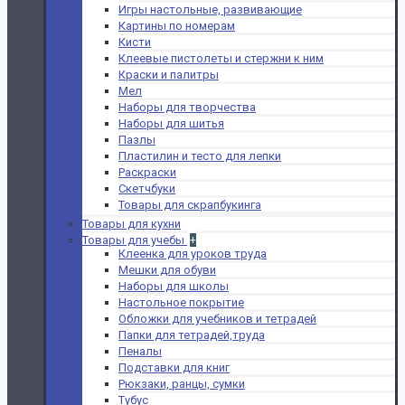
Игры настольные, развивающие
Картины по номерам
Кисти
Клеевые пистолеты и стержни к ним
Краски и палитры
Мел
Наборы для творчества
Наборы для шитья
Пазлы
Пластилин и тесто для лепки
Раскраски
Скетчбуки
Товары для скрапбукинга
Товары для кухни
Товары для учебы
+
Клеенка для уроков труда
Мешки для обуви
Наборы для школы
Настольное покрытие
Обложки для учебников и тетрадей
Папки для тетрадей,труда
Пеналы
Подставки для книг
Рюкзаки, ранцы, сумки
Тубус