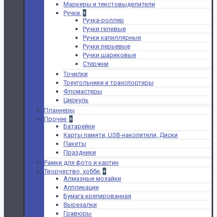
Маркеры и текстовыделители
Ручки
+
Ручка-роллер
Ручки гелевые
Ручки капиллярные
Ручки перьевые
Ручки шариковые
Стержни
Точилки
Треугольники и транспортиры
Фломастеры
Циркуль
Планнеры
Прочее
+
Батарейки
Карты памяти, USB-накопители, Диски
Пакеты
Праздники
Рамки для фото и картин
Творчество, хобби
+
Алмазные мозайки
Аппликации
Бумага крепированная
Вырезалки
Гравюры