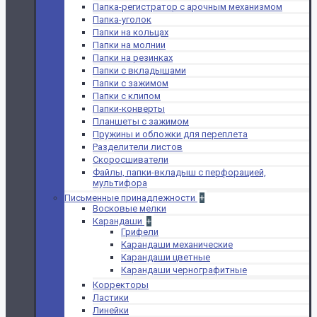
Папка-регистратор с арочным механизмом
Папка-уголок
Папки на кольцах
Папки на молнии
Папки на резинках
Папки с вкладышами
Папки с зажимом
Папки с клипом
Папки-конверты
Планшеты с зажимом
Пружины и обложки для переплета
Разделители листов
Скоросшиватели
Файлы, папки-вкладыш с перфорацией,
мультифора
Письменные принадлежности
+
Восковые мелки
Карандаши
+
Грифели
Карандаши механические
Карандаши цветные
Карандаши чернографитные
Корректоры
Ластики
Линейки