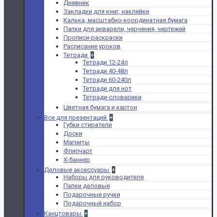
Дневник
Закладки для книг, наклейки
Калька, масштабно-координатная бумага
Папки для акварели, черчения, чертежей
Прописи-раскраски
Расписание уроков
Тетради
+
Тетради 12-24л
Тетради 40-48л
Тетради 60-240л
Тетради для нот
Тетради-словарики
Цветная бумага и картон
Все для презентаций
+
Губки стиратели
Доски
Магниты
Флипчарт
Х-баннер
Деловые аксессуары
+
Наборы для руководителя
Папки деловые
Подарочные ручки
Подарочный набор
Канцтовары
+