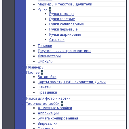
Маркеры и текстовыделители
Ручки
+
Ручка-роллер
Ручки гелевые
Ручки капиллярные
Ручки перьевые
Ручки шариковые
Стержни
Точилки
Треугольники и транспортиры
Фломастеры
Циркуль
Планнеры
Прочее
+
Батарейки
Карты памяти, USB-накопители, Диски
Пакеты
Праздники
Рамки для фото и картин
Творчество, хобби
+
Алмазные мозайки
Аппликации
Бумага крепированная
Вырезалки
Гравюры