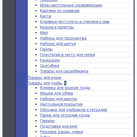
Игры настольные, развивающие
Картины по номерам
Кисти
Клеевые пистолеты и стержни к ним
Краски и палитры
Мел
Наборы для творчества
Наборы для шитья
Пазлы
Пластилин и тесто для лепки
Раскраски
Скетчбуки
Товары для скрапбукинга
Товары для кухни
Товары для учебы
+
Клеенка для уроков труда
Мешки для обуви
Наборы для школы
Настольное покрытие
Обложки для учебников и тетрадей
Папки для тетрадей,труда
Пеналы
Подставки для книг
Рюкзаки, ранцы, сумки