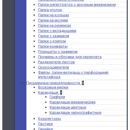
Папка-регистратор с арочным механизмом
Папка-уголок
Папки на кольцах
Папки на молнии
Папки на резинках
Папки с вкладышами
Папки с зажимом
Папки с клипом
Папки-конверты
Планшеты с зажимом
Пружины и обложки для переплета
Разделители листов
Скоросшиватели
Файлы, папки-вкладыш с перфорацией,
мультифора
Письменные принадлежности
+
Восковые мелки
Карандаши
+
Грифели
Карандаши механические
Карандаши цветные
Карандаши чернографитные
Корректоры
Ластики
Линейки