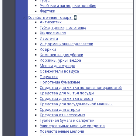
Тубус
Учебные и наглядные пособия
Фартуки
Хозяйственные товары
+
Антисептик
Губки, тряпки, полотенца
Жидкое мыло
Изолента
Информационные указатели
Коврики
Комплекты для уборки
Корзины, урны, ведра
Мешки для мусора
Освежители воздуха
Перчатки
Полотенца бумажные
Средства для мытья полов и поверхностей
Средства для мытья посуды
Средства для мытья стекол
Средства для посудомоечной машины
Средства для стирки
Средства от насекомых
Туалетная бумага и салфетки
Универсальные моющие средства
Хозяйственные мелочи