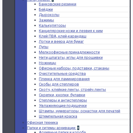
Банковские резинки
Бейджи
Дыроколы
Зажимы
Калькуляторы
Канцелярские ножи и лезвия к ним
Клей ПВА, клей-карандаш
Лотки и веера для бумаг
Лупы
Мелкоофисные принадлежности
Нити,шпагаты, иглы для прошивки
Ножницы
Офисные наборы, подставки, стаканы
Очистительные средства
Пленка для ламинирования
Скобы для степлеров
Скотч, клейкие ленты, стрейч ленты
Скрепки, кнопки, булавки
Степлеры и антистеплеры
Увлажняющие подушечки
Штампы, нумераторы, оснастки для печатей
Штемпельная краска
Офисная техника
Папки и ситемы архивации
+
Архивные папки и короба