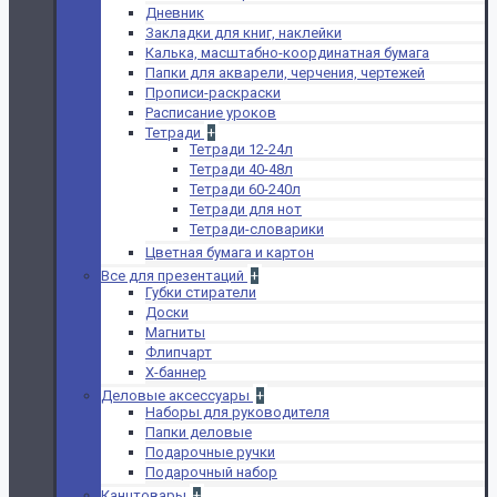
Дневник
Закладки для книг, наклейки
Калька, масштабно-координатная бумага
Папки для акварели, черчения, чертежей
Прописи-раскраски
Расписание уроков
Тетради
+
Тетради 12-24л
Тетради 40-48л
Тетради 60-240л
Тетради для нот
Тетради-словарики
Цветная бумага и картон
Все для презентаций
+
Губки стиратели
Доски
Магниты
Флипчарт
Х-баннер
Деловые аксессуары
+
Наборы для руководителя
Папки деловые
Подарочные ручки
Подарочный набор
Канцтовары
+