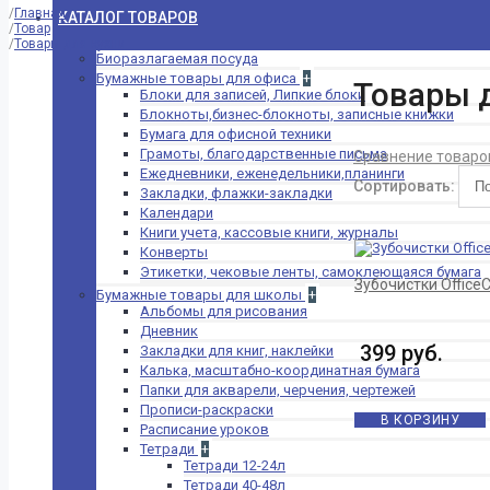
Главная
КАТАЛОГ ТОВАРОВ
Товар
Товары для кухни
Биоразлагаемая посуда
Бумажные товары для офиса
+
Товары 
Блоки для записей, Липкие блоки
Блокноты,бизнес-блокноты, записные книжки
-
Товар
Бумага для офисной техники
Биоразлагаемая
Грамоты, благодарственные письма
Сравнение товаров
посуда
Ежедневники, еженедельники,планинги
Бумажные товары
Сортировать:
Закладки, флажки-закладки
+
для офиса
Календари
Блоки для
Книги учета, кассовые книги, журналы
записей, Липкие
Конверты
блоки
Этикетки, чековые ленты, самоклеющаяся бумага
Зубочистки Office
Блокноты,бизнес-
Бумажные товары для школы
+
блокноты, записные
Альбомы для рисования
книжки
Дневник
Бумага для
399 руб.
Закладки для книг, наклейки
офисной
Калька, масштабно-координатная бумага
техники
Папки для акварели, черчения, чертежей
Грамоты,
Прописи-раскраски
благодарственные
В КОРЗИНУ
Расписание уроков
письма
Тетради
+
Ежедневники,
Тетради 12-24л
еженедельники,планинги
Тетради 40-48л