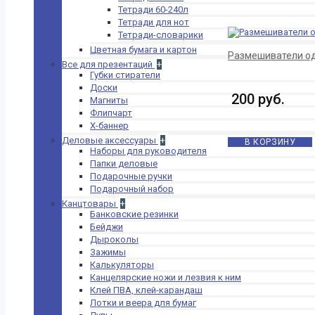
Закладки,
Тетради 60-240л
флажки-
Тетради для нот
закладки
Тетради-словарики
Календари
Цветная бумага и картон
Книги учета,
Размешиватели одн
Все для презентаций
+
кассовые книги,
Губки стиратели
журналы
Доски
Конверты
200 руб.
Магниты
Этикетки,
Флипчарт
чековые ленты,
Х-баннер
самоклеющаяся
бумага
Деловые аксессуары
+
В КОРЗИНУ
Наборы для руководителя
Бумажные товары
Папки деловые
+
для школы
Подарочные ручки
Альбомы для
Подарочный набор
рисования
Канцтовары
+
Дневник
Банковские резинки
Закладки для
Бейджи
книг, наклейки
Дыроколы
Калька,
Зажимы
масштабно-
Калькуляторы
координатная
Канцелярские ножи и лезвия к ним
бумага
Клей ПВА, клей-карандаш
Папки для
Лотки и веера для бумаг
акварели,