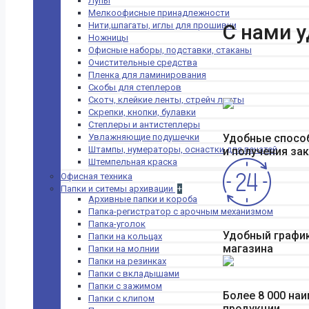
Лупы
черчения,
Мелкоофисные принадлежности
чертежей
Нити,шпагаты, иглы для прошивки
С нами 
Прописи-
Ножницы
раскраски
Офисные наборы, подставки, стаканы
Расписание
Очистительные средства
уроков
Пленка для ламинирования
Тетради
Скобы для степлеров
+
Скотч, клейкие ленты, стрейч ленты
Тетради
Скрепки, кнопки, булавки
12-24л
Степлеры и антистеплеры
Тетради
Увлажняющие подушечки
Удобные спосо
40-48л
Штампы, нумераторы, оснастки для печатей
и получения за
Тетради
Штемпельная краска
60-240л
Офисная техника
Тетради
Папки и ситемы архивации
+
для нот
Архивные папки и короба
Тетради-
Папка-регистратор с арочным механизмом
словарики
Папка-уголок
Цветная
Удобный графи
Папки на кольцах
бумага и картон
магазина
Папки на молнии
Все для презентаций
Папки на резинках
+
Папки с вкладышами
Губки
Папки с зажимом
стиратели
Более 8 000 на
Папки с клипом
Доски
продукции