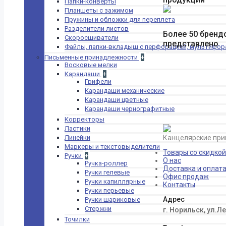
Папки-конверты
Магниты
Планшеты с зажимом
Флипчарт
Пружины и обложки для переплета
Х-баннер
Разделители листов
Более 50 бренд
Скоросшиватели
Деловые аксессуары
представлено
Файлы, папки-вкладыш с перфорацией, мультифор
+
Письменные принадлежности
+
Наборы для
Восковые мелки
руководителя
Карандаши
+
Папки
Грифели
деловые
Карандаши механические
Подарочные
Карандаши цветные
ручки
Карандаши чернографитные
Подарочный
Корректоры
набор
Ластики
+
Канцтовары
Линейки
Канцелярские при
Банковские
Маркеры и текстовыделители
резинки
Товары со скидкой
Ручки
+
Бейджи
О нас
Ручка-роллер
Доставка и оплат
Дыроколы
Ручки гелевые
Офис продаж
Зажимы
Ручки капиллярные
Контакты
Ручки перьевые
Калькуляторы
Адрес
Ручки шариковые
Канцелярские
Стержни
ножи и лезвия к
г. Норильск, ул.Л
ним
Точилки