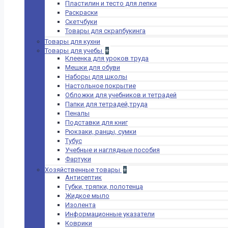
Степлеры и
Пластилин и тесто для лепки
антистеплеры
Раскраски
Увлажняющие
Скетчбуки
подушечки
Товары для скрапбукинга
Штампы,
Товары для кухни
нумераторы,
Товары для учебы
+
оснастки для
Клеенка для уроков труда
печатей
Мешки для обуви
Штемпельная
Наборы для школы
краска
Настольное покрытие
Офисная техника
Обложки для учебников и тетрадей
Папки и ситемы
Папки для тетрадей,труда
+
архивации
Пеналы
Архивные
Подставки для книг
папки и короба
Рюкзаки, ранцы, сумки
Папка-
Тубус
регистратор с
Учебные и наглядные пособия
арочным
Фартуки
механизмом
Хозяйственные товары
+
Папка-
Антисептик
уголок
Губки, тряпки, полотенца
Папки на
Жидкое мыло
кольцах
Изолента
Папки на
Информационные указатели
молнии
Коврики