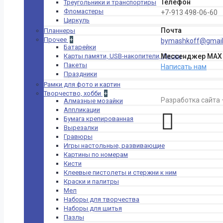
Клей ПВА,
Телефон
Треугольники и транспортиры
клей-карандаш
Фломастеры
+7-913 498-06-60
Лотки и веера
Циркуль
для бумаг
Почта
Планнеры
Лупы
Прочее
+
bymashkoff@gmai
Мелкоофисные
Батарейки
принадлежности
Карты памяти, USB-накопители, Диски
Мессенджер MAX
Нити,шпагаты,
Пакеты
Написать нам
иглы для
Праздники
прошивки
Рамки для фото и картин
Ножницы
Творчество, хобби
+
Разработка сайта
Офисные
Алмазные мозайки
наборы, подставки,
Аппликации
стаканы
Бумага крепированная
Очистительные
Вырезалки
средства
Гравюры
Пленка для
Игры настольные, развивающие
ламинирования
Картины по номерам
Скобы для
Кисти
степлеров
Клеевые пистолеты и стержни к ним
Скотч, клейкие
Краски и палитры
ленты, стрейч
Мел
ленты
Наборы для творчества
Скрепки,
Наборы для шитья
кнопки, булавки
Пазлы