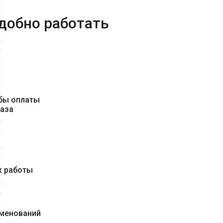
удобно работать
бы оплаты
каза
к работы
именований