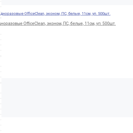
оразовые OfficeClean, эконом, ПС, белые, 11см, уп. 500шт.