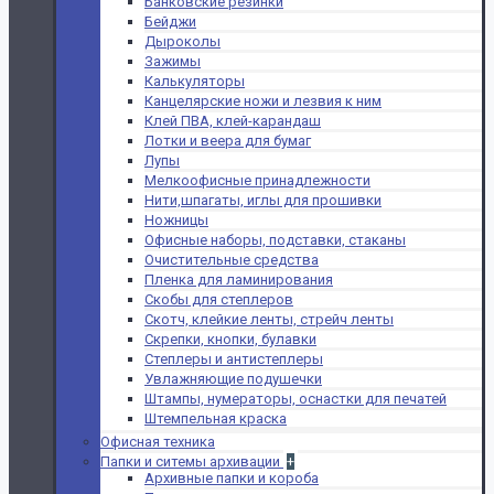
Банковские резинки
Бейджи
Дыроколы
Зажимы
Калькуляторы
Канцелярские ножи и лезвия к ним
Клей ПВА, клей-карандаш
Лотки и веера для бумаг
Лупы
Мелкоофисные принадлежности
Нити,шпагаты, иглы для прошивки
Ножницы
Офисные наборы, подставки, стаканы
Очистительные средства
Пленка для ламинирования
Скобы для степлеров
Скотч, клейкие ленты, стрейч ленты
Скрепки, кнопки, булавки
Степлеры и антистеплеры
Увлажняющие подушечки
Штампы, нумераторы, оснастки для печатей
Штемпельная краска
Офисная техника
Папки и ситемы архивации
+
Архивные папки и короба