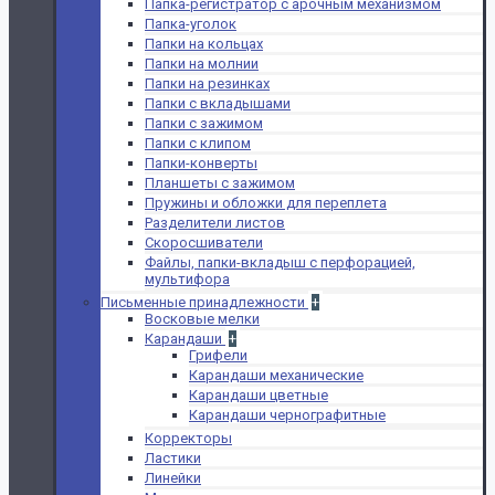
Папка-регистратор с арочным механизмом
Папка-уголок
Папки на кольцах
Папки на молнии
Папки на резинках
Папки с вкладышами
Папки с зажимом
Папки с клипом
Папки-конверты
Планшеты с зажимом
Пружины и обложки для переплета
Разделители листов
Скоросшиватели
Файлы, папки-вкладыш с перфорацией,
мультифора
Письменные принадлежности
+
Восковые мелки
Карандаши
+
Грифели
Карандаши механические
Карандаши цветные
Карандаши чернографитные
Корректоры
Ластики
Линейки