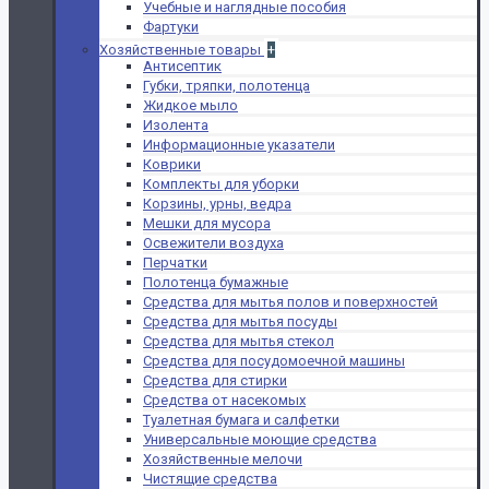
Учебные и наглядные пособия
Фартуки
Хозяйственные товары
+
Антисептик
Губки, тряпки, полотенца
Жидкое мыло
Изолента
Информационные указатели
Коврики
Комплекты для уборки
Корзины, урны, ведра
Мешки для мусора
Освежители воздуха
Перчатки
Полотенца бумажные
Средства для мытья полов и поверхностей
Средства для мытья посуды
Средства для мытья стекол
Средства для посудомоечной машины
Средства для стирки
Средства от насекомых
Туалетная бумага и салфетки
Универсальные моющие средства
Хозяйственные мелочи
Чистящие средства