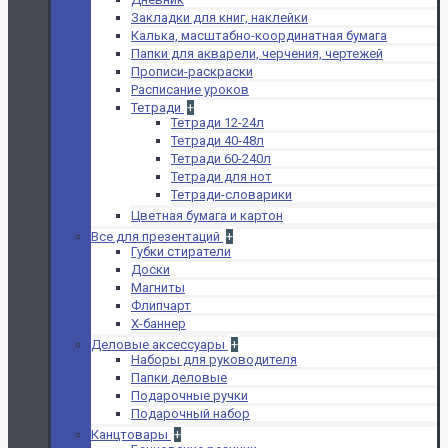
Закладки для книг, наклейки
Калька, масштабно-координатная бумага
Папки для акварели, черчения, чертежей
Прописи-раскраски
Расписание уроков
Тетради
+
Тетради 12-24л
Тетради 40-48л
Тетради 60-240л
Тетради для нот
Тетради-словарики
Цветная бумага и картон
Все для презентаций
+
Губки стиратели
Доски
Магниты
Флипчарт
Х-баннер
Деловые аксессуары
+
Наборы для руководителя
Папки деловые
Подарочные ручки
Подарочный набор
Канцтовары
+