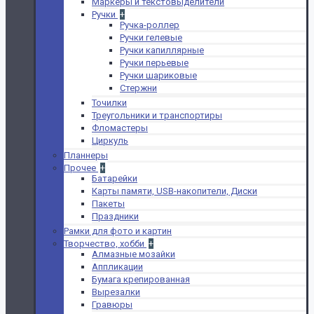
Маркеры и текстовыделители
Ручки
+
Ручка-роллер
Ручки гелевые
Ручки капиллярные
Ручки перьевые
Ручки шариковые
Стержни
Точилки
Треугольники и транспортиры
Фломастеры
Циркуль
Планнеры
Прочее
+
Батарейки
Карты памяти, USB-накопители, Диски
Пакеты
Праздники
Рамки для фото и картин
Творчество, хобби
+
Алмазные мозайки
Аппликации
Бумага крепированная
Вырезалки
Гравюры