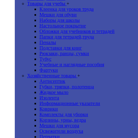
Товары для учебы
+
Клеенка для уроков труда
Мешки для обуви
Наборы для школы
Настольное покрытие
Обложки для учебников и тетрадей
Папки для тетрадей,труда
Пеналы
Подставки для книг
Рюкзаки, ранцы, сумки
Тубус
Учебные и наглядные пособия
Фартуки
Хозяйственные товары
+
Антисептик
Губки, тряпки, полотенца
Жидкое мыло
Изолента
Информационные указатели
Коврики
Комплекты для уборки
Корзины, урны, ведра
Мешки для мусора
Освежители воздуха
Перчатки