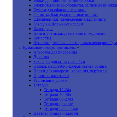
Блоки для записей, Липкие блоки
Блокноты,бизнес-блокноты, записные книжк
Бумага для офисной техники
Грамоты, благодарственные письма
Ежедневники, еженедельники,планинги
Закладки, флажки-закладки
Календари
Книги учета, кассовые книги, журналы
Конверты
Этикетки, чековые ленты, самоклеющаяся бум
Бумажные товары для школы
+
Альбомы для рисования
Дневник
Закладки для книг, наклейки
Калька, масштабно-координатная бумага
Папки для акварели, черчения, чертежей
Прописи-раскраски
Расписание уроков
Тетради
+
Тетради 12-24л
Тетради 40-48л
Тетради 60-240л
Тетради для нот
Тетради-словарики
Цветная бумага и картон