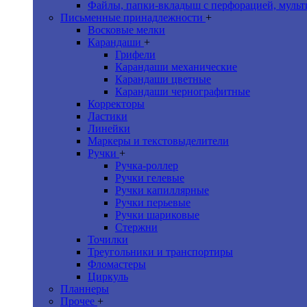
Файлы, папки-вкладыш с перфорацией, мульт
Письменные принадлежности
+
Восковые мелки
Карандаши
+
Грифели
Карандаши механические
Карандаши цветные
Карандаши чернографитные
Корректоры
Ластики
Линейки
Маркеры и текстовыделители
Ручки
+
Ручка-роллер
Ручки гелевые
Ручки капиллярные
Ручки перьевые
Ручки шариковые
Стержни
Точилки
Треугольники и транспортиры
Фломастеры
Циркуль
Планнеры
Прочее
+