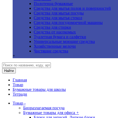
Полотенца бумажные
Средства для мытья полов и поверхностей
Средства для мытья посуды
Средства для мытья стекол
Средства для посудомоечной машины
Средства для стирки
Средства от насекомых
Туалетная бумага и салфетки
Универсальные моющие средства
Хозяйственные мелочи
Чистящие средства
+
Найти
Главная
Товар
Бумажные товары для школы
Тетради
Товар
-
Биоразлагаемая посуда
Бумажные товары для офиса
+
Блоки для записей, Липкие блоки