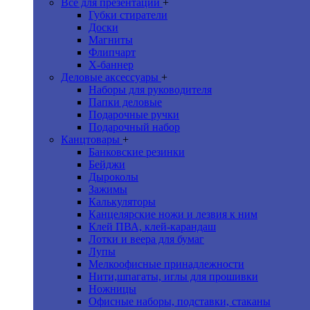
Все для презентаций
+
Губки стиратели
Доски
Магниты
Флипчарт
Х-баннер
Деловые аксессуары
+
Наборы для руководителя
Папки деловые
Подарочные ручки
Подарочный набор
Канцтовары
+
Банковские резинки
Бейджи
Дыроколы
Зажимы
Калькуляторы
Канцелярские ножи и лезвия к ним
Клей ПВА, клей-карандаш
Лотки и веера для бумаг
Лупы
Мелкоофисные принадлежности
Нити,шпагаты, иглы для прошивки
Ножницы
Офисные наборы, подставки, стаканы