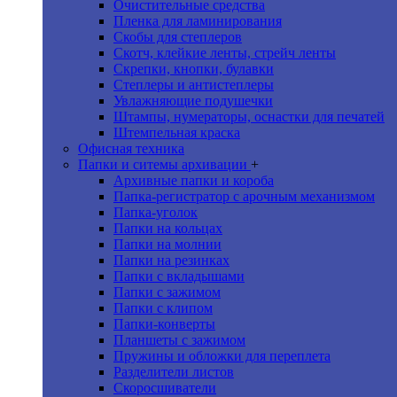
Очистительные средства
Пленка для ламинирования
Скобы для степлеров
Скотч, клейкие ленты, стрейч ленты
Скрепки, кнопки, булавки
Степлеры и антистеплеры
Увлажняющие подушечки
Штампы, нумераторы, оснастки для печатей
Штемпельная краска
Офисная техника
Папки и ситемы архивации
+
Архивные папки и короба
Папка-регистратор с арочным механизмом
Папка-уголок
Папки на кольцах
Папки на молнии
Папки на резинках
Папки с вкладышами
Папки с зажимом
Папки с клипом
Папки-конверты
Планшеты с зажимом
Пружины и обложки для переплета
Разделители листов
Скоросшиватели