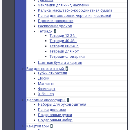
Закладки для книг, наклейки
Калька, масштабно-координатная бумага
Папки для акварели, черчения, чертежей
Прописи-раскраски
Расписание уроков
Тетради
+
Тетради 12-24л
Тетради 40-48л
Тетради 60-240л
Тетради для нот
Тетради-словарики
Цветная бумага и картон
Все для презентаций
+
Губки стиратели
Доски
Магниты
Флипчарт
Х-баннер
Деловые аксессуары
+
Наборы для руководителя
Папки деловые
Подарочные ручки
Подарочный набор
Канцтовары
+