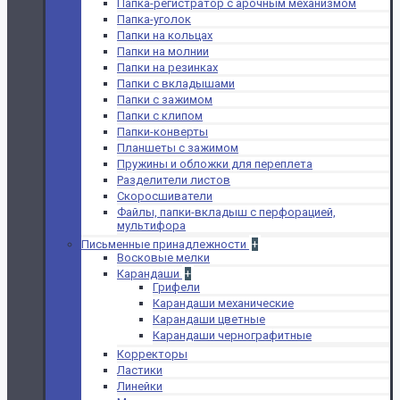
Папка-регистратор с арочным механизмом
Папка-уголок
Папки на кольцах
Папки на молнии
Папки на резинках
Папки с вкладышами
Папки с зажимом
Папки с клипом
Папки-конверты
Планшеты с зажимом
Пружины и обложки для переплета
Разделители листов
Скоросшиватели
Файлы, папки-вкладыш с перфорацией,
мультифора
Письменные принадлежности
+
Восковые мелки
Карандаши
+
Грифели
Карандаши механические
Карандаши цветные
Карандаши чернографитные
Корректоры
Ластики
Линейки