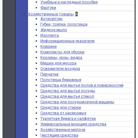
Учебные и наглядные пособия
Фартуки
Хозяйственные товары
+
Антисептик
Губки, тряпки, полотенца
Жидкое мыло
Изолента
Информационные указатели
Коврики
Комплекты для уборки
Корзины, урны, ведра
Мешки для мусора
Освежители воздуха
Перчатки
Полотенца бумажные
Средства для мытья полов и поверхностей
Средства для мытья посуды
Средства для мытья стекол
Средства для посудомоечной машины
Средства для стирки
Средства от насекомых
Туалетная бумага и салфетки
Универсальные моющие средства
Хозяйственные мелочи
Чистящие средства