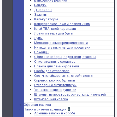
Банковские резинки
Бейджи
Дыроколы
Зажимы
Калькуляторы
Канцелярские ножи и лезвия к ним
Клей ПВА, клей-карандаш
Лотки и веера для бумаг
Лупы
Мелкоофисные принадлежности
Нити,шпагаты, иглы для прошивки
Ножницы
Офисные наборы, подставки, стаканы
Очистительные средства
Пленка для ламинирования
Скобы для степлеров
Скотч, клейкие ленты, стрейч ленты
Скрепки, кнопки, булавки
Степлеры и антистеплеры
Увлажняющие подушечки
Штампы, нумераторы, оснастки для печатей
Штемпельная краска
Офисная техника
Папки и ситемы архивации
+
Архивные папки и короба