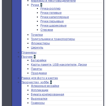
Маркеры и текстовыделители
Ручки
+
Ручка-роллер
Ручки гелевые
Ручки капиллярные
Ручки перьевые
Ручки шариковые
Стержни
Точилки
Треугольники и транспортиры
Фломастеры
Циркуль
Планнеры
Прочее
+
Батарейки
Карты памяти, USB-накопители, Диски
Пакеты
Праздники
Рамки для фото и картин
Творчество, хобби
+
Алмазные мозайки
Аппликации
Бумага крепированная
Вырезалки
Гравюры