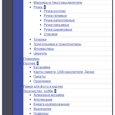
Маркеры и текстовыделители
Ручки
+
Ручка-роллер
Ручки гелевые
Ручки капиллярные
Ручки перьевые
Ручки шариковые
Стержни
Точилки
Треугольники и транспортиры
Фломастеры
Циркуль
Планнеры
Прочее
+
Батарейки
Карты памяти, USB-накопители, Диски
Пакеты
Праздники
Рамки для фото и картин
Творчество, хобби
+
Алмазные мозайки
Аппликации
Бумага крепированная
Вырезалки
Гравюры