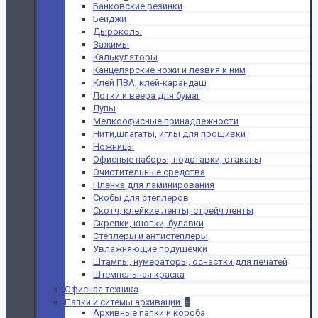
Банковские резинки
Бейджи
Дыроколы
Зажимы
Калькуляторы
Канцелярские ножи и лезвия к ним
Клей ПВА, клей-карандаш
Лотки и веера для бумаг
Лупы
Мелкоофисные принадлежности
Нити,шпагаты, иглы для прошивки
Ножницы
Офисные наборы, подставки, стаканы
Очистительные средства
Пленка для ламинирования
Скобы для степлеров
Скотч, клейкие ленты, стрейч ленты
Скрепки, кнопки, булавки
Степлеры и антистеплеры
Увлажняющие подушечки
Штампы, нумераторы, оснастки для печатей
Штемпельная краска
Офисная техника
Папки и ситемы архивации
+
Архивные папки и короба