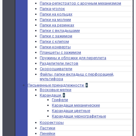
Папка-регистратор с арочным механизмом
Папка-уголок
Папки на кольцах
Папки на молнии
Папки на резинках
Папки с вкладышами
Папки с зажимом
Папки с клипом
Папки-конверты
Планшеты с зажимом
Пружины и обложки для переплета
Разделители листов
Скоросшиватели
Файлы, папки-вкладыш с перфорацией,
мультифора
Письменные принадлежности
+
Восковые мелки
Карандаши
+
Грифели
Карандаши механические
Карандаши цветные
Карандаши чернографитные
Корректоры
Ластики
Линейки