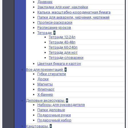
Дневник
Закладки для книг, наклейки
Калька, масштабно-координатная бумага
Папки для акварели, черчения, чертежей
Прописи-раскраски
Расписание уроков
Тетради
+
Тетради 12-24л
Тетради 40-48л
Тетради 60-240л
Тетради для нот
Тетради-словарики
Цветная бумага и картон
Все для презентаций
+
Губки стиратели
Доски
Магниты
Флипчарт
Х-баннер
Деловые аксессуары
+
Наборы для руководителя
Папки деловые
Подарочные ручки
Подарочный набор
Канцтовары
+