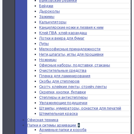
Банковские резинки
Бейджи
Дыроколы
Зажимы
Калькуляторы
Канцелярские ножи и лезвия к ним
Клей ПВА, клей-карандаш
Лотки и веера для бумаг
Лупы
Мелкоофисные принадлежности
Нити,шпагаты, иглы для прошивки
Ножницы
Офисные наборы, подставки, стаканы
Очистительные средства
Пленка для ламинирования
Скобы для степлеров
Скотч, клейкие ленты, стрейч ленты
Скрепки, кнопки, булавки
Степлеры и антистеплеры
Увлажняющие подушечки
Штампы, нумераторы, оснастки для печатей
Штемпельная краска
Офисная техника
Папки и ситемы архивации
+
Архивные папки и короба