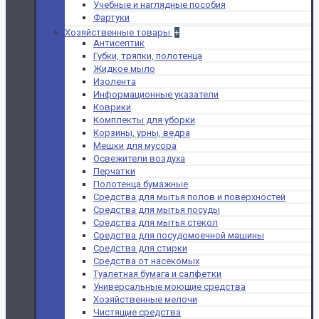
Учебные и наглядные пособия
Фартуки
Хозяйственные товары
+
Антисептик
Губки, тряпки, полотенца
Жидкое мыло
Изолента
Информационные указатели
Коврики
Комплекты для уборки
Корзины, урны, ведра
Мешки для мусора
Освежители воздуха
Перчатки
Полотенца бумажные
Средства для мытья полов и поверхностей
Средства для мытья посуды
Средства для мытья стекол
Средства для посудомоечной машины
Средства для стирки
Средства от насекомых
Туалетная бумага и салфетки
Универсальные моющие средства
Хозяйственные мелочи
Чистящие средства