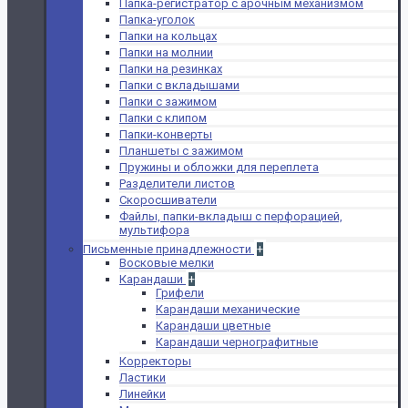
Папка-регистратор с арочным механизмом
Папка-уголок
Папки на кольцах
Папки на молнии
Папки на резинках
Папки с вкладышами
Папки с зажимом
Папки с клипом
Папки-конверты
Планшеты с зажимом
Пружины и обложки для переплета
Разделители листов
Скоросшиватели
Файлы, папки-вкладыш с перфорацией,
мультифора
Письменные принадлежности
+
Восковые мелки
Карандаши
+
Грифели
Карандаши механические
Карандаши цветные
Карандаши чернографитные
Корректоры
Ластики
Линейки