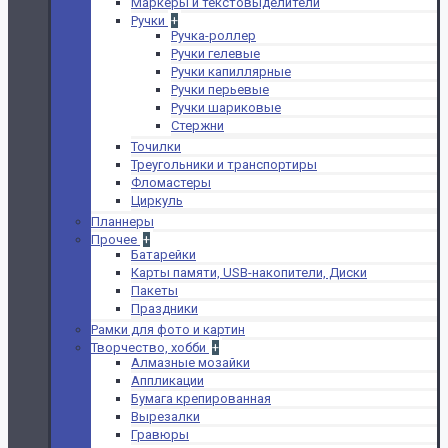
Маркеры и текстовыделители
Ручки
+
Ручка-роллер
Ручки гелевые
Ручки капиллярные
Ручки перьевые
Ручки шариковые
Стержни
Точилки
Треугольники и транспортиры
Фломастеры
Циркуль
Планнеры
Прочее
+
Батарейки
Карты памяти, USB-накопители, Диски
Пакеты
Праздники
Рамки для фото и картин
Творчество, хобби
+
Алмазные мозайки
Аппликации
Бумага крепированная
Вырезалки
Гравюры