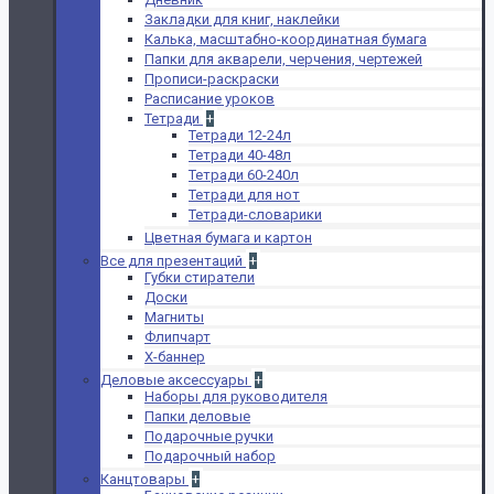
Закладки для книг, наклейки
Калька, масштабно-координатная бумага
Папки для акварели, черчения, чертежей
Прописи-раскраски
Расписание уроков
Тетради
+
Тетради 12-24л
Тетради 40-48л
Тетради 60-240л
Тетради для нот
Тетради-словарики
Цветная бумага и картон
Все для презентаций
+
Губки стиратели
Доски
Магниты
Флипчарт
Х-баннер
Деловые аксессуары
+
Наборы для руководителя
Папки деловые
Подарочные ручки
Подарочный набор
Канцтовары
+