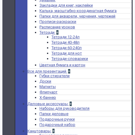
Закладки для книг, наклейки
Калька, масштабно-координатная бумага
Папки для акварели, черчения, чертежей
Прописи-раскраски
Расписание уроков
Тетради
+
Тетради 12-24л
Тетради 40-48л
Тетради 60-240л
Тетради для нот
Тетради-словарики
Цветная бумага и картон
Все для презентаций
+
Губки стиратели
Доски
Магниты
Флипчарт
Х-баннер
Деловые аксессуары
+
Наборы для руководителя
Папки деловые
Подарочные ручки
Подарочный набор
Канцтовары
+