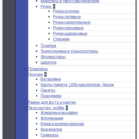
Маркеры и текстовыделители
Ручки
+
Ручка-роллер
Ручки гелевые
Ручки капиллярные
Ручки перьевые
Ручки шариковые
Стержни
Точилки
Треугольники и транспортиры
Фломастеры
Циркуль
Планнеры
Прочее
+
Батарейки
Карты памяти, USB-накопители, Диски
Пакеты
Праздники
Рамки для фото и картин
Творчество, хобби
+
Алмазные мозайки
Аппликации
Бумага крепированная
Вырезалки
Гравюры