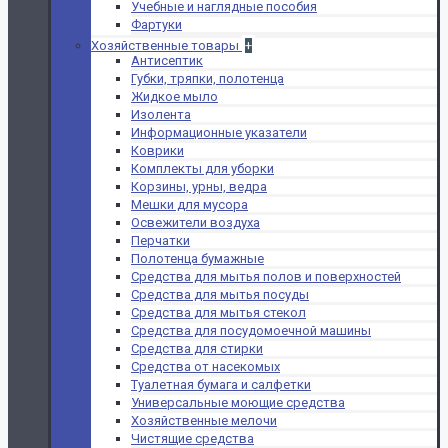
Учебные и наглядные пособия
Фартуки
Хозяйственные товары
+
Антисептик
Губки, тряпки, полотенца
Жидкое мыло
Изолента
Информационные указатели
Коврики
Комплекты для уборки
Корзины, урны, ведра
Мешки для мусора
Освежители воздуха
Перчатки
Полотенца бумажные
Средства для мытья полов и поверхностей
Средства для мытья посуды
Средства для мытья стекол
Средства для посудомоечной машины
Средства для стирки
Средства от насекомых
Туалетная бумага и салфетки
Универсальные моющие средства
Хозяйственные мелочи
Чистящие средства