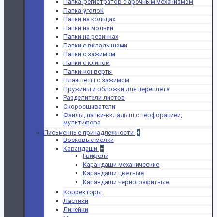
Папка-регистратор с арочным механизмом
Папка-уголок
Папки на кольцах
Папки на молнии
Папки на резинках
Папки с вкладышами
Папки с зажимом
Папки с клипом
Папки-конверты
Планшеты с зажимом
Пружины и обложки для переплета
Разделители листов
Скоросшиватели
Файлы, папки-вкладыш с перфорацией,
мультифора
Письменные принадлежности
+
Восковые мелки
Карандаши
+
Грифели
Карандаши механические
Карандаши цветные
Карандаши чернографитные
Корректоры
Ластики
Линейки