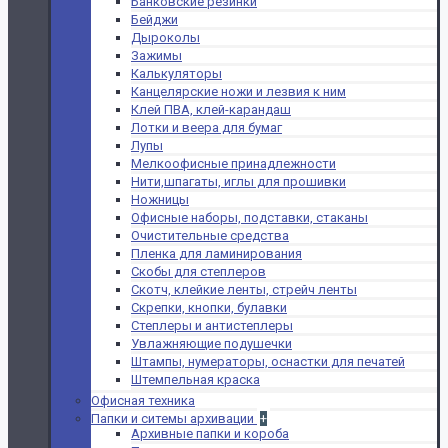
Банковские резинки
Бейджи
Дыроколы
Зажимы
Калькуляторы
Канцелярские ножи и лезвия к ним
Клей ПВА, клей-карандаш
Лотки и веера для бумаг
Лупы
Мелкоофисные принадлежности
Нити,шпагаты, иглы для прошивки
Ножницы
Офисные наборы, подставки, стаканы
Очистительные средства
Пленка для ламинирования
Скобы для степлеров
Скотч, клейкие ленты, стрейч ленты
Скрепки, кнопки, булавки
Степлеры и антистеплеры
Увлажняющие подушечки
Штампы, нумераторы, оснастки для печатей
Штемпельная краска
Офисная техника
Папки и ситемы архивации
+
Архивные папки и короба