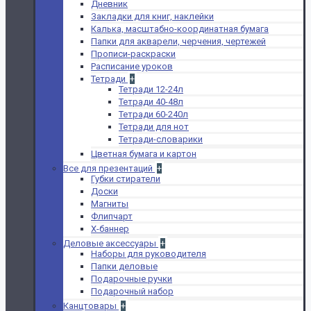
Дневник
Закладки для книг, наклейки
Калька, масштабно-координатная бумага
Папки для акварели, черчения, чертежей
Прописи-раскраски
Расписание уроков
Тетради
+
Тетради 12-24л
Тетради 40-48л
Тетради 60-240л
Тетради для нот
Тетради-словарики
Цветная бумага и картон
Все для презентаций
+
Губки стиратели
Доски
Магниты
Флипчарт
Х-баннер
Деловые аксессуары
+
Наборы для руководителя
Папки деловые
Подарочные ручки
Подарочный набор
Канцтовары
+