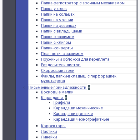
Папка-регистратор с арочным механизмом
Папка-уголок
Папки на кольцах
Папки на молнии
Папки на резинках
Папки с вкладышами
Папки с зажимом
Папки с клипом
Папки-конверты
Планшеты с зажимом
Пружины и обложки для переплета
Разделители листов
Скоросшиватели
Файлы, папки-вкладыш с перфорацией,
мультифора
Письменные принадлежности
+
Восковые мелки
Карандаши
+
Грифели
Карандаши механические
Карандаши цветные
Карандаши чернографитные
Корректоры
Ластики
Линейки