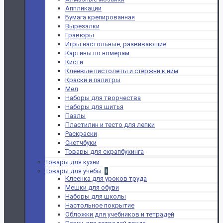
Аппликации
Бумага крепированная
Вырезалки
Гравюры
Игры настольные, развивающие
Картины по номерам
Кисти
Клеевые пистолеты и стержни к ним
Краски и палитры
Мел
Наборы для творчества
Наборы для шитья
Пазлы
Пластилин и тесто для лепки
Раскраски
Скетчбуки
Товары для скрапбукинга
Товары для кухни
Товары для учебы
+
Клеенка для уроков труда
Мешки для обуви
Наборы для школы
Настольное покрытие
Обложки для учебников и тетрадей