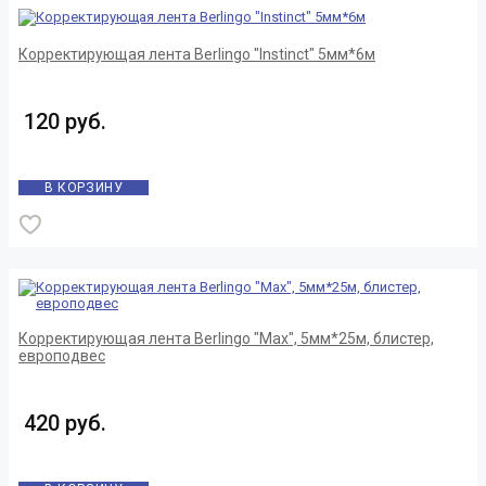
Корректирующая лента Berlingo "Instinct" 5мм*6м
120 руб.
В КОРЗИНУ
Корректирующая лента Berlingo "Max", 5мм*25м, блистер,
европодвес
420 руб.