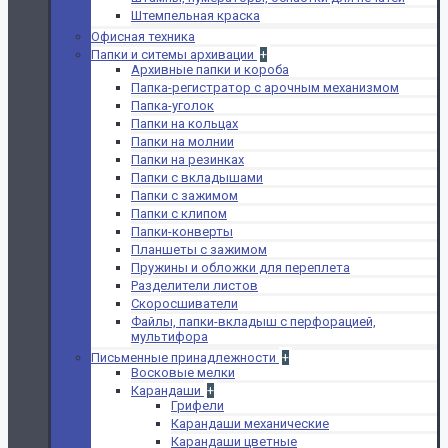
Штемпельная краска
Офисная техника
Папки и ситемы архивации
+
Архивные папки и короба
Папка-регистратор с арочным механизмом
Папка-уголок
Папки на кольцах
Папки на молнии
Папки на резинках
Папки с вкладышами
Папки с зажимом
Папки с клипом
Папки-конверты
Планшеты с зажимом
Пружины и обложки для переплета
Разделители листов
Скоросшиватели
Файлы, папки-вкладыш с перфорацией,
мультифора
Письменные принадлежности
+
Восковые мелки
Карандаши
+
Грифели
Карандаши механические
Карандаши цветные