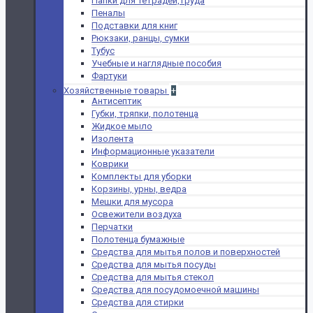
Папки для тетрадей,труда
Пеналы
Подставки для книг
Рюкзаки, ранцы, сумки
Тубус
Учебные и наглядные пособия
Фартуки
Хозяйственные товары
+
Антисептик
Губки, тряпки, полотенца
Жидкое мыло
Изолента
Информационные указатели
Коврики
Комплекты для уборки
Корзины, урны, ведра
Мешки для мусора
Освежители воздуха
Перчатки
Полотенца бумажные
Средства для мытья полов и поверхностей
Средства для мытья посуды
Средства для мытья стекол
Средства для посудомоечной машины
Средства для стирки