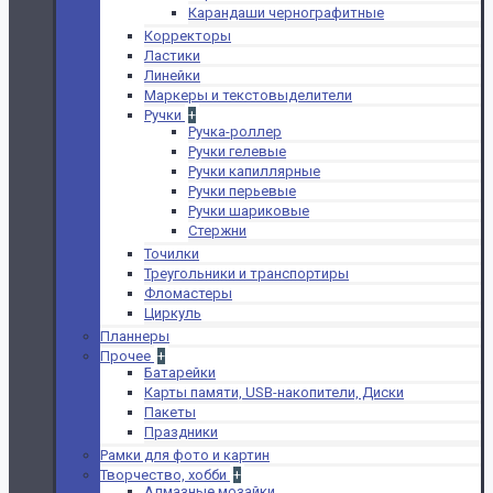
Карандаши чернографитные
Корректоры
Ластики
Линейки
Маркеры и текстовыделители
Ручки
+
Ручка-роллер
Ручки гелевые
Ручки капиллярные
Ручки перьевые
Ручки шариковые
Стержни
Точилки
Треугольники и транспортиры
Фломастеры
Циркуль
Планнеры
Прочее
+
Батарейки
Карты памяти, USB-накопители, Диски
Пакеты
Праздники
Рамки для фото и картин
Творчество, хобби
+
Алмазные мозайки