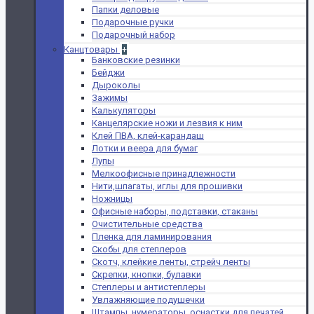
Папки деловые
Подарочные ручки
Подарочный набор
Канцтовары
+
Банковские резинки
Бейджи
Дыроколы
Зажимы
Калькуляторы
Канцелярские ножи и лезвия к ним
Клей ПВА, клей-карандаш
Лотки и веера для бумаг
Лупы
Мелкоофисные принадлежности
Нити,шпагаты, иглы для прошивки
Ножницы
Офисные наборы, подставки, стаканы
Очистительные средства
Пленка для ламинирования
Скобы для степлеров
Скотч, клейкие ленты, стрейч ленты
Скрепки, кнопки, булавки
Степлеры и антистеплеры
Увлажняющие подушечки
Штампы, нумераторы, оснастки для печатей