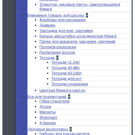
Этикетки, чековые ленты, самоклеющаяся
бумага
Бумажные товары для школы
+
Альбомы для рисования
Дневник
Закладки для книг, наклейки
Калька, масштабно-координатная бумага
Папки для акварели, черчения, чертежей
Прописи-раскраски
Расписание уроков
Тетради
+
Тетради 12-24л
Тетради 40-48л
Тетради 60-240л
Тетради для нот
Тетради-словарики
Цветная бумага и картон
Все для презентаций
+
Губки стиратели
Доски
Магниты
Флипчарт
Х-баннер
Деловые аксессуары
+
Наборы для руководителя