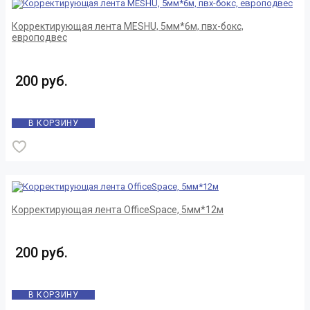
Корректирующая лента MESHU, 5мм*6м, пвх-бокс,
европодвес
200 руб.
В КОРЗИНУ
Корректирующая лента OfficeSpace, 5мм*12м
200 руб.
В КОРЗИНУ